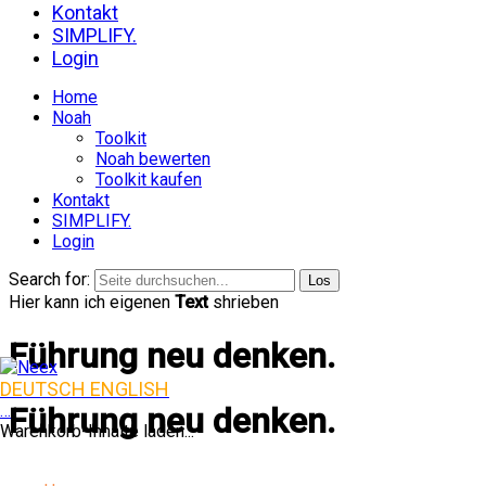
Kontakt
SIMPLIFY.
Login
Home
Noah
Toolkit
Noah bewerten
Toolkit kaufen
Kontakt
SIMPLIFY.
Login
Search for:
Hier kann ich eigenen
Text
shrieben
Führung neu denken.
DEUTSCH
ENGLISH
Führung neu denken.
…
Warenkorb-Inhalte laden...